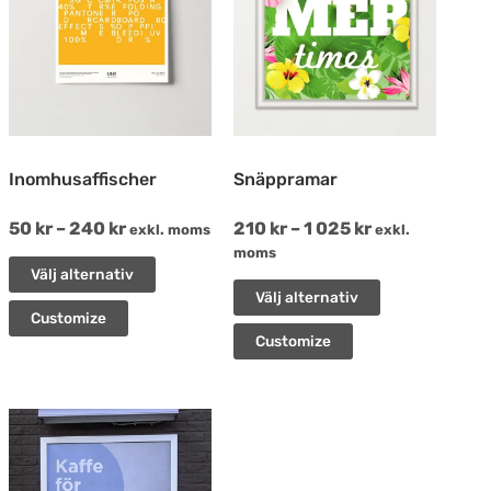
flera
flera
varianter.
varianter.
De
De
olika
olika
alternativen
alternativen
kan
kan
Inomhusaffischer
Snäppramar
väljas
väljas
50
kr
–
240
kr
210
kr
–
1 025
kr
exkl. moms
exkl.
på
på
moms
produktsidan
produktsida
Välj alternativ
Välj alternativ
Customize
Customize
Den
här
produkten