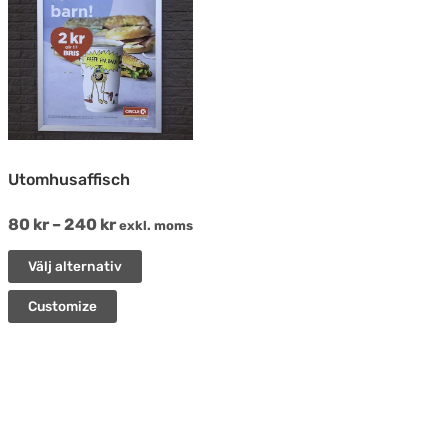
har
flera
varianter.
De
olika
alternativen
Utomhusaffisch
kan
80
kr
–
240
kr
exkl. moms
väljas
på
Välj alternativ
produktsidan
Customize