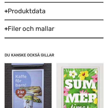
Produktdata
Filer och mallar
DU KANSKE OCKSÅ GILLAR
Den
Den
här
här
produkten
produkten
har
har
flera
flera
varianter.
varianter.