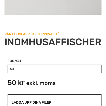
VÅRT HUSPAPPER - TOPPKVALITÉ!
INOMHUSAFFISCHER
FORMAT
Inomhusaffischer
mängd
50
kr
exkl. moms