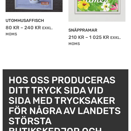
De
De
olika
olika
alternativen
alternativen
UTOMHUSAFFISCH
80
KR
–
240
KR
kan
kan
EXKL.
SNÄPPRAMAR
MOMS
väljas
väljas
210
KR
–
1 025
KR
EXKL.
MOMS
på
på
produktsidan
produktsidan
HOS OSS PRODUCERAS
DITT TRYCK SIDA VID
SIDA MED TRYCKSAKER
FÖR NÅGRA AV LANDETS
STÖRSTA