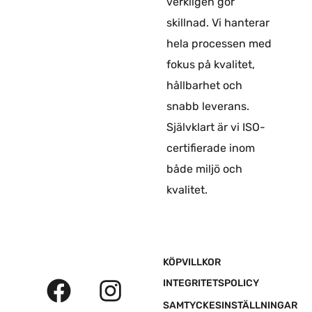
verkligen gör
skillnad. Vi hanterar
hela processen med
fokus på kvalitet,
hållbarhet och
snabb leverans.
Självklart är vi ISO-
certifierade inom
både miljö och
kvalitet.
F
L
I
KÖPVILLKOR
a
i
n
INTEGRITETSPOLICY
SAMTYCKESINSTÄLLNINGAR