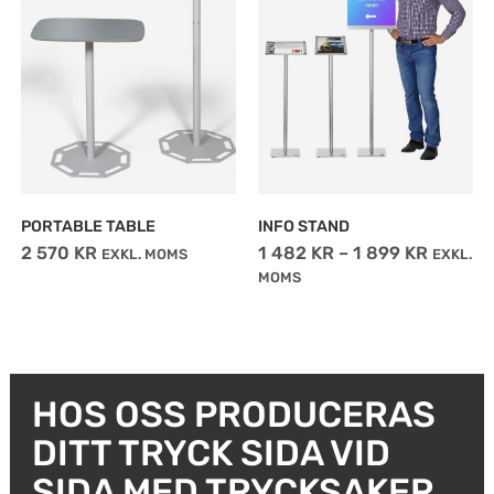
1
har
899 KR
flera
varianter.
De
olika
alternativen
kan
PORTABLE TABLE
INFO STAND
väljas
2 570
KR
1 482
KR
–
1 899
KR
EXKL. MOMS
EXKL.
MOMS
på
produktsidan
HOS OSS PRODUCERAS
DITT TRYCK SIDA VID
SIDA MED TRYCKSAKER