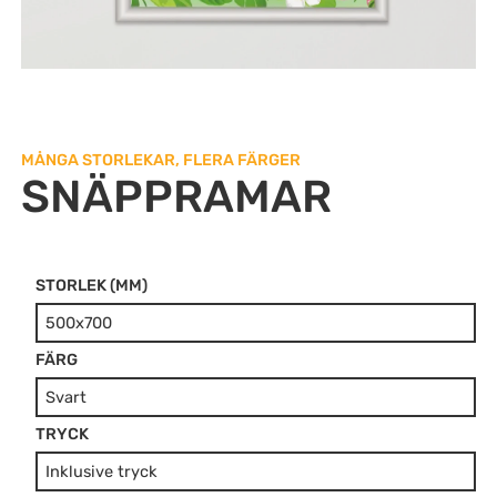
MÅNGA STORLEKAR, FLERA FÄRGER
SNÄPPRAMAR
STORLEK (MM)
Snäppramar
FILUPPLADDNING
mängd
FÄRG
TRYCK