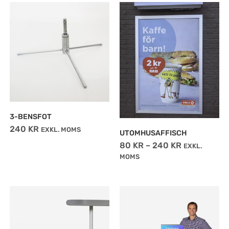
PRISINTERV
Den
80 KR
här
TILL
produkten
240 KR
har
flera
varianter.
De
olika
3-BENSFOT
240
KR
EXKL. MOMS
alternativen
UTOMHUSAFFISCH
80
KR
–
240
KR
kan
EXKL.
MOMS
väljas
på
PRISIN
produktsidan
Den
1
här
482 KR
produkten
TILL