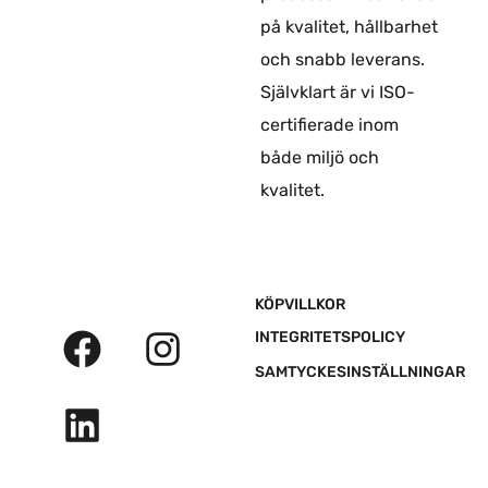
på kvalitet, hållbarhet
och snabb leverans.
Självklart är vi ISO-
certifierade inom
både miljö och
kvalitet.
F
L
I
KÖPVILLKOR
a
i
n
INTEGRITETSPOLICY
c
n
s
SAMTYCKESINSTÄLLNINGAR
e
k
t
b
e
a