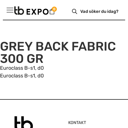
Hoppa
Produktsökning
0
till
innehåll
GREY BACK FABRIC
300 GR
Euroclass B-s1, d0
Euroclass B-s1, d0
KONTAKT