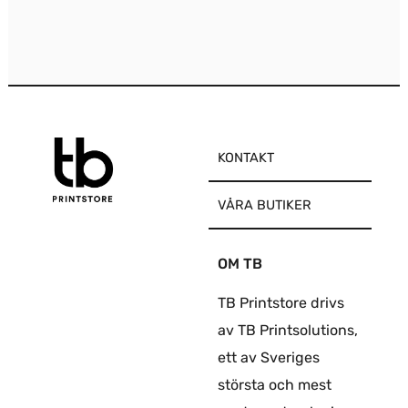
produktsidan
produktsidan
KONTAKT
VÅRA BUTIKER
OM TB
TB Printstore drivs
av TB Printsolutions,
ett av Sveriges
största och mest