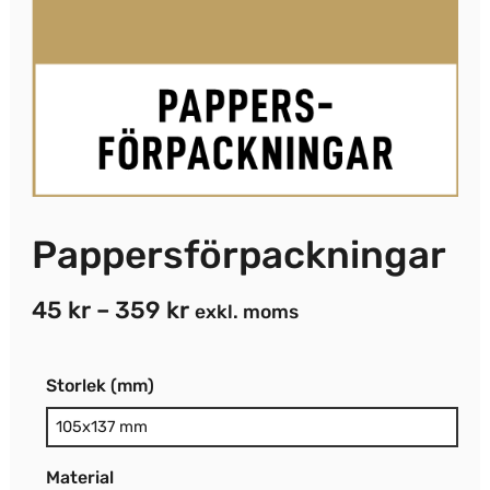
Pappersförpackningar
Prisintervall:
45
kr
–
359
kr
exkl. moms
45 kr
Pappersförpackningar
till
Storlek (mm)
mängd
359 kr
Material