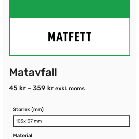
Matavfall
Prisintervall:
45
kr
–
359
kr
exkl. moms
45 kr
Matavfall
till
Storlek (mm)
mängd
359 kr
Material