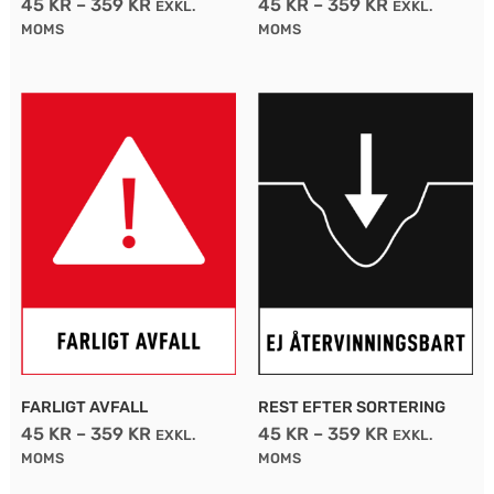
45
KR
–
359
KR
45
KR
–
359
KR
EXKL.
EXKL.
väljas
väljas
MOMS
MOMS
på
på
produktsidan
produktsidan
PRISINTERVALL:
PRISINTERV
Den
Den
45 KR
45 KR
här
här
TILL
TILL
produkten
359 KR
produkten
359 KR
har
har
flera
flera
varianter.
varianter.
De
De
olika
olika
alternativen
alternativen
kan
kan
FARLIGT AVFALL
REST EFTER SORTERING
45
KR
–
359
KR
45
KR
–
359
KR
EXKL.
EXKL.
väljas
väljas
MOMS
MOMS
på
på