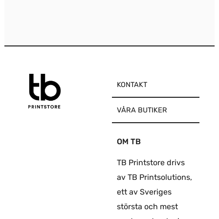
produktsidan
produktsidan
KONTAKT
VÅRA BUTIKER
OM TB
TB Printstore drivs
av TB Printsolutions,
ett av Sveriges
största och mest