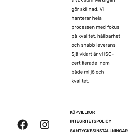
tryck som verkligen
gör skillnad. Vi
hanterar hela
processen med fokus
på kvalitet, hållbarhet
och snabb leverans.
Självklart är vi ISO-
certifierade inom
både miljö och
kvalitet.
F
L
I
KÖPVILLKOR
a
i
n
INTEGRITETSPOLICY
c
n
s
SAMTYCKESINSTÄLLNINGAR