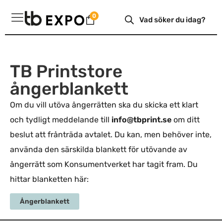
Hoppa
Produktsökning
0
till
innehåll
TB Printstore
ångerblankett
Om du vill utöva ångerrätten ska du skicka ett klart
och tydligt meddelande till
info@tbprint.se
om ditt
beslut att frånträda avtalet. Du kan, men behöver inte,
använda den särskilda blankett för utövande av
ångerrätt som Konsumentverket har tagit fram. Du
hittar blanketten här:
Ångerblankett